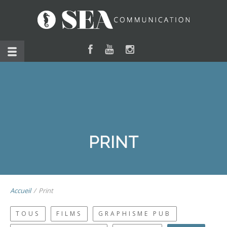
PRINT
Accueil
/
Print
TOUS
FILMS
GRAPHISME PUB