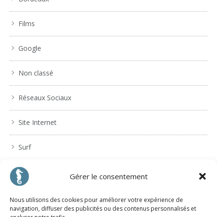
Films
Google
Non classé
Réseaux Sociaux
Site Internet
Surf
Articles récents
Gérer le consentement
Nous utilisons des cookies pour améliorer votre expérience de
Boostez votre business sur les réseaux sociaux
navigation, diffuser des publicités ou des contenus personnalisés et