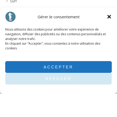
Surf
Articles récents
Gérer le consentement
Nous utilisons des cookies pour améliorer votre expérience de
Boostez votre business sur les réseaux sociaux
navigation, diffuser des publicités ou des contenus personnalisés et
analyser notre trafic.
En cliquant sur “Accepter”, vous consentez à notre utilisation des
10 choses de Nike que vous ignoriez
cookies.
Nouvelle mise à jour Google favorisant les sites mobiles
ACCEPTER
Première édition du marathon de Bordeaux Métropole
REFUSER
La Salie Pro 2015 – Coupe d’Europe de Bodyboard Open